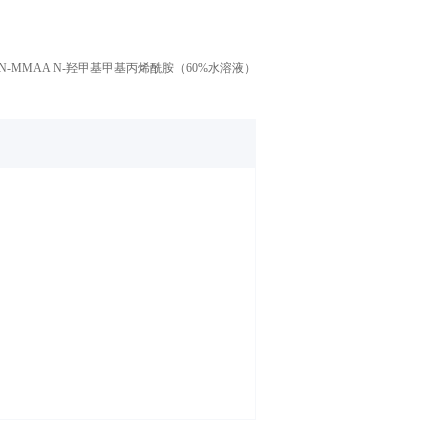
ER N-MMAA N-羟甲基甲基丙烯酰胺（60%水溶液）