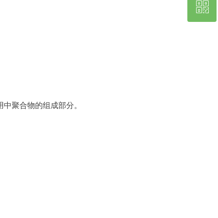
ꀥ
18988966842
客服微信
应用中聚合物的组成部分。