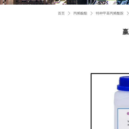
首页
ꄲ
丙烯酸酯
ꄲ
特种甲基丙烯酰胺
赢