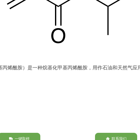
-异丙基甲基丙烯酰胺）是一种烷基化甲基丙烯酰胺，用作石油和天然气
년
一键取样
낀
联系我们