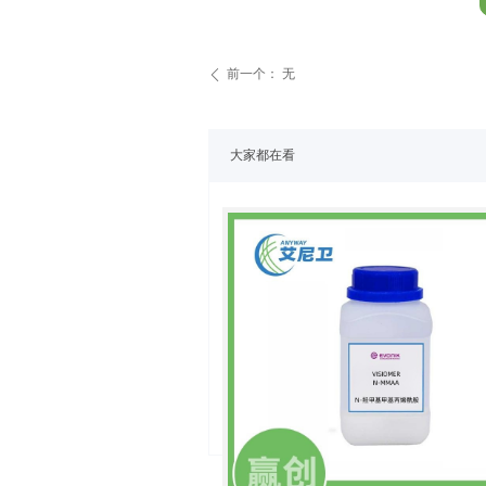
前一个：
无
ꄴ
大家都在看