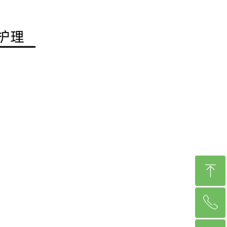
ꁸ
ꂅ
回到顶部