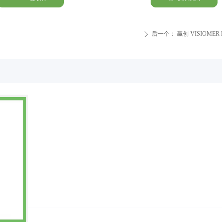
后一个：
赢创 VISIOM
ꄲ