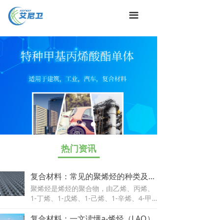
끀
热门资讯
复合材料：常见的聚烯烃的种类及应用
聚烯烃是烯烃的聚合物，由乙烯、丙烯、
1-丁烯、1-戊烯、1-己烯、1-辛烯、4-甲
基-1-戊烯等α-烯烃以及某些环烯烃单独聚
合或共聚合而得到的一类热塑性树脂的总
复合材料：一文读懂a-烯烃（LAO）