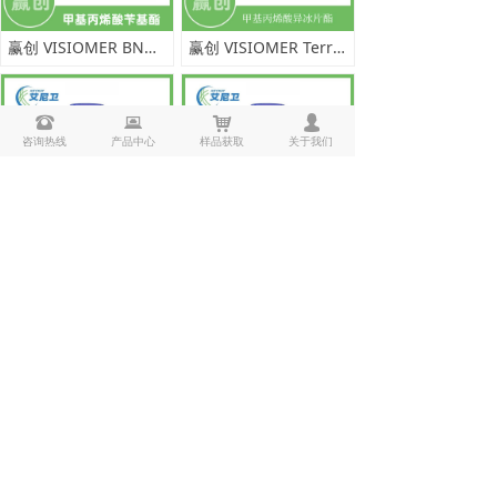
赢创 VISIOMER BNMA 甲基丙烯酸苄基酯
赢创 VISIOMER Terra IBOMA 甲基丙烯酸异冰片酯
뀰
뀵
낙
넙
咨询热线
产品中心
样品获取
关于我们
赢创 VISIOMER IBOA 丙烯酸异冰片基酯
赢创 迪高 TEGOPREN 5843 德固赛润湿剂 水性涂料粘合剂
合作咨询