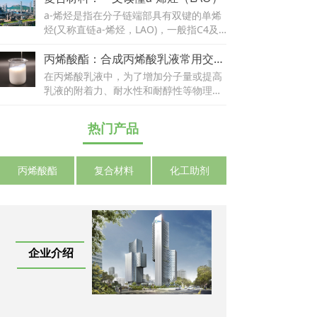
称。
a-烯烃是指在分子链端部具有双键的单烯
烃(又称直链a-烯烃，LAO)，一般指C4及C
4以上的高碳数烯烃。
丙烯酸酯：合成丙烯酸乳液常用交联单体及特性
在丙烯酸乳液中，为了增加分子量或提高
乳液的附着力、耐水性和耐醇性等物理性
能，常常会添加一些交联单体来实现这些
目的。
热门产品
丙烯酸酯
复合材料
化工助剂
企业介绍